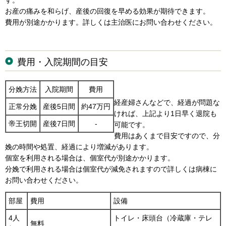
す。
お産の痛みを和らげ、産後の回復を早める効果が期待できます。
費用が別途かかります。詳しくは主治医にお問い合わせください。
費用・入院期間の目安
分娩方法
入院期間
費用
経産婦さんなどで、経過が問題な
正常分娩
産後5日間
約47万円
ければ、上記より1日早く退院も
帝王切開
産後7日間
-
可能です。
費用はあくまで目安ですので、分
娩の時間や処置、経過により増減があります。
個室を利用される場合は、個室代が別途かかります。
分娩で利用される場合は個室代が減免されますので詳しくは病棟に
お問い合わせください。
部屋
費用
設備
4人
トイレ・床頭台（冷蔵庫・テレ
無料