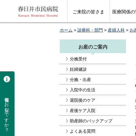
ご来院の皆さま
医療関係の
ホーム
>
診療科・部門
>
産婦人科
>
お
お産のご案内
分娩受付
妊婦健診
分娩・出産
入院中の生活
情報をお探しですか？
退院後のケア
産後ケア入院
助産師のバックアップ
よくある質問