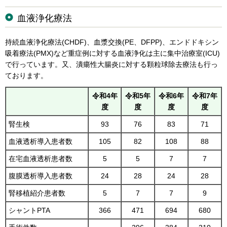
血液浄化療法
持続血液浄化療法(CHDF)、血漿交換(PE、DFPP)、エンドドキシン
吸着療法(PMX)など重症例に対する血液浄化は主に集中治療室(ICU)
で行っています。又、潰瘍性大腸炎に対する顆粒球除去療法も行っ
ております。
令和4年
令和5年
令和6年
令和7年
度
度
度
度
腎生検
93
76
83
71
血液透析導入患者数
105
82
108
88
在宅血液透析患者数
5
5
7
7
腹膜透析導入患者数
24
28
24
28
腎移植紹介患者数
5
7
7
9
シャントPTA
366
471
694
680