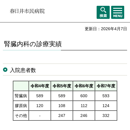
メニュ
検索
ー
更新日：2026年4月7日
腎臓内科の診療実績
入院患者数
令和4年度
令和5年度
令和6年度
令和7年度
腎臓病
589
589
600
593
膠原病
120
108
112
124
その他
-
247
246
332