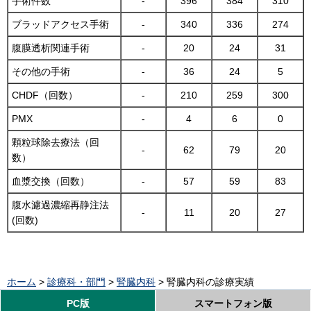
手術件数
-
396
384
310
ブラッドアクセス手術
-
340
336
274
腹膜透析関連手術
-
20
24
31
その他の手術
-
36
24
5
CHDF（回数）
-
210
259
300
PMX
-
4
6
0
顆粒球除去療法（回
-
62
79
20
数）
血漿交換（回数）
-
57
59
83
腹水濾過濃縮再静注法
-
11
20
27
(回数)
ホーム
>
診療科・部門
>
腎臓内科
> 腎臓内科の診療実績
PC版
スマートフォン版