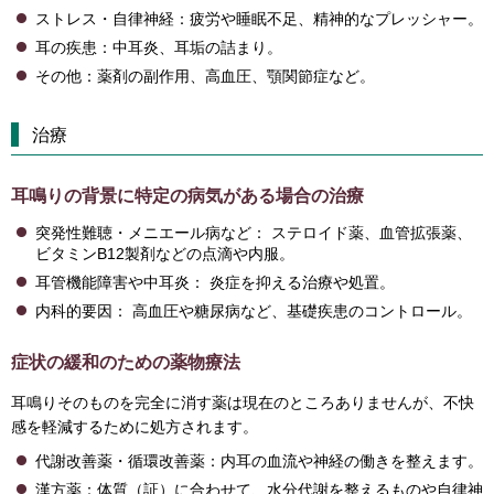
ストレス・自律神経：疲労や睡眠不足、精神的なプレッシャー。
耳の疾患：中耳炎、耳垢の詰まり。
その他：薬剤の副作用、高血圧、顎関節症など。
治療
耳鳴りの背景に特定の病気がある場合の治療
突発性難聴・メニエール病など： ステロイド薬、血管拡張薬、
ビタミンB12製剤などの点滴や内服。
耳管機能障害や中耳炎： 炎症を抑える治療や処置。
内科的要因： 高血圧や糖尿病など、基礎疾患のコントロール。
症状の緩和のための薬物療法
耳鳴りそのものを完全に消す薬は現在のところありませんが、不快
感を軽減するために処方されます。
代謝改善薬・循環改善薬：内耳の血流や神経の働きを整えます。
漢方薬：体質（証）に合わせて、水分代謝を整えるものや自律神