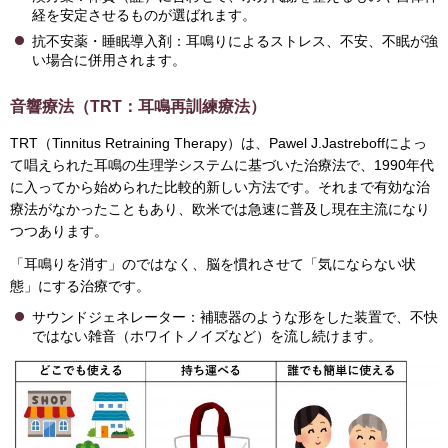
経を安定させるものが選ばれます。
抗不安薬・睡眠導入剤：耳鳴りによるストレス、不安、不眠が強
い場合に併用されます。
音響療法（TRT：耳鳴再訓練療法）
TRT（Tinnitus Retraining Therapy）は、Pawel J.Jastreboffによっ
て唱えられた耳鳴の生理学システムに基づいた治療法で、1990年代
に入ってから始められた比較的新しい方法です。それまで有効な治
療法がなかったこともあり、欧米では急速に普及し現在主流になり
つつあります。
「耳鳴りを消す」のではなく、脳を慣れさせて「気にならない状
態」にする治療です。
サウンドジェネレーター：補聴器のような形をした装置で、不快
ではない雑音（ホワイトノイズなど）を流し続けます。