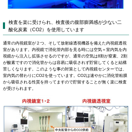
検査を楽に受けられ、検査後の腹部膨満感が少ない二
酸化炭素（CO2）を使用しています
通常の内視鏡室が２つ、そして放射線透視機器を備えた内視鏡透視
室があります。内視鏡で消化管内部を見る時には空気＝室内気を内
視鏡から注入し拡張させるのですが、通常の空気は8割が窒素、2割
が酸素ですので消化管からは容易に吸収されず貯留してくると結構
苦しくなります。このような事の対策として内視鏡センターでは、
室内気の替わりにCO2を使っています。CO2は速やかに消化管粘膜
から吸収される性質を持ってますので貯留することが無く楽に検査
が受けられます。