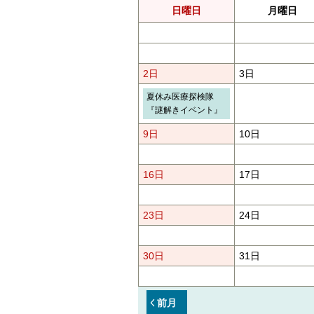
日曜日
月曜日
2日
3日
夏休み医療探検隊
『謎解きイベント』
9日
10日
16日
17日
23日
24日
30日
31日
前月